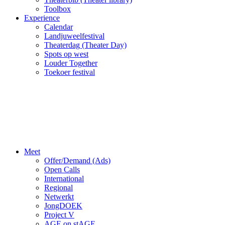
Toolbox
Experience
Calendar
Landjuweelfestival
Theaterdag (Theater Day)
Spots op west
Louder Together
Toekoer festival
Meet
Offer/Demand (Ads)
Open Calls
International
Regional
Netwerkt
JongDOEK
Project V
AGE on stAGE