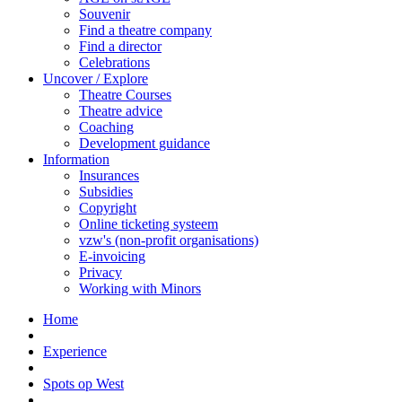
Souvenir
Find a theatre company
Find a director
Celebrations
Uncover / Explore
Theatre Courses
Theatre advice
Coaching
Development guidance
Information
Insurances
Subsidies
Copyright
Online ticketing systeem
vzw's (non-profit organisations)
E-invoicing
Privacy
Working with Minors
Home
Experience
Spots op West