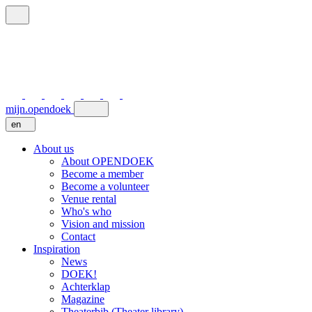
mijn.opendoek
en
About us
About OPENDOEK
Become a member
Become a volunteer
Venue rental
Who's who
Vision and mission
Contact
Inspiration
News
DOEK!
Achterklap
Magazine
Theaterbib (Theater library)